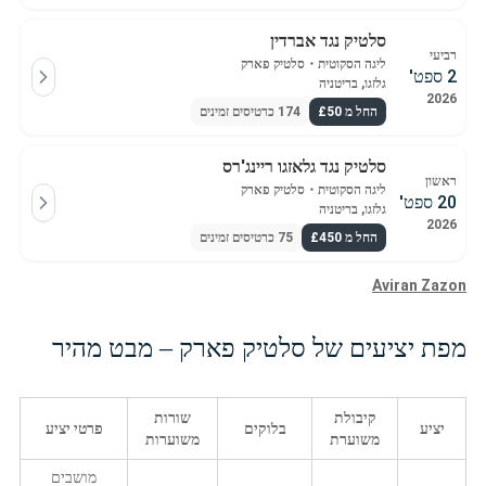
סלטיק נגד אברדין
רביעי
ליגה הסקוטית
・
סלטיק פארק
2 ספט'
גלזגו, בריטניה
2026
החל מ £50
174 כרטיסים זמינים
סלטיק נגד גלאזגו ריינג'רס
ראשון
ליגה הסקוטית
・
סלטיק פארק
20 ספט'
גלזגו, בריטניה
2026
החל מ £450
75 כרטיסים זמינים
Aviran Zazon
מפת יציעים של סלטיק פארק – מבט מהיר
קיבולת
שורות
יציע
בלוקים
פרטי יציע
משוערת
משוערות
מושבים