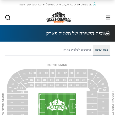
אנו משווים אתרים בטוחים, המחירים עשויים להיות גבוהים מהשוק הרשמי.
מפת הישיבה של סלטיק פארק
מפת ישיבה
כרטיסים לסלטיק פארק
NORTH STAND
401
402
403
404
405
406
407
408
409
410
445
411
412
444
201
202
203
204
205
206
207
208
209
144
110
413
443
101
102
103
104
105
106
107
108
109
111
143
414
442
142
LISBON LIONS STAND
JOCK STAIN STAND
112
415
441
141
113
416
440
140
114
417
439
139
115
418
438
138