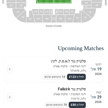
116
419
437
137
117
F4W
F4E
FS1
FS2
FS3
FS5
FS6
FS7
118
123
122
119
120
EXEC
WS1
WS2
ES2
ES1
121
CLUB
MAIN STAND
Upcoming Matches
סלטיק נגד ל.א.ס.ק. לינץ
רביעי
ליגת האלופות
・
סלטיק פארק
19 אוג'
גלזגו, סקוטלנד
2026
החל מ £123
10 כרטיסים זמינים
סלטיק נגד Falkirk
שבת
ליגה הסקוטית
・
סלטיק פארק
29 אוג'
גלזגו, בריטניה
2026
החל מ £80
75 כרטיסים זמינים