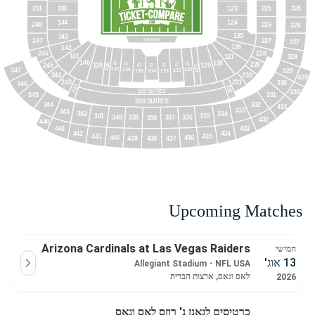
201
101
225
325
123
144
124
226
248
326
125
143
RAIDERS
227
247
327
126
142
246
228
141
127
328
140
128
C
C
C
C
229
138
245
139
C
129
C
C
130
137
131
136
132
347
329
135
134
133
230
244
429
243
231
330
346
242
232
150 SUITES
430
345
331
200 SUITES
332
344
431
333
343
334
342
335
341
336
340
339
337
338
432
444
433
443
442
434
441
435
440
436
439
437
438
Upcoming Matches
Arizona Cardinals at Las Vegas Raiders
חמישי
13 אוג'
Allegiant Stadium
・
NFL USA
לאס וגאס, ארצות הברית
2026
כרטיסים לגאנז נ' רוזס לאס וגאס