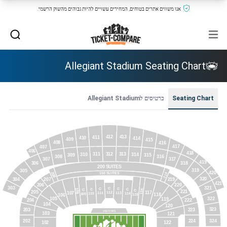
אנו משווים אתרים בטוחים, המחירים עשויים להיות גבוהים מהשוק הרשמי.
Allegiant Stadium Seating Chart
Seating Chart
כרטיסים לAllegiant Stadium
412
413
411
410
414
409
415
408
416
417
407
406
418
312
311
313
310
314
309
315
308
316
317
307
419
306
318
200 SUITES
319
305
420
208
150 SUITES
218
320
304
207
219
421
206
220
303
321
C
C
C
C
C
108
C
C
116
221
205
117
112
111
113
107
110
114
109
115
118
106
105
322
119
204
222
104
120
323
203
223
VISITORS
103
121
324
202
224
102
122