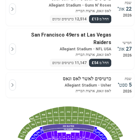
שבת
Allegiant Stadium
・
Guns N' Roses
22 אוג'
לאס וגאס, ארצות הברית
2026
החל מ £13
12,514 כרטיסים זמינים
San Francisco 49ers at Las Vegas
Raiders
חמישי
27 אוג'
Allegiant Stadium
・
NFL USA
לאס וגאס, ארצות הברית
2026
החל מ £54
11,147 כרטיסים זמינים
כרטיסים לאשר לאס וגאס
שבת
5 ספט'
Allegiant Stadium
・
Usher
לאס וגאס, ארצות הברית
2026