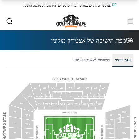
אנו משווים אתרים בטוחים, המחירים עשויים להיות גבוהים מהשוק הרשמי.
מפת הישיבה של אצטדיון מוליניו
מפת ישיבה
כרטיסים לאצטדיון מוליניו
BILLY WRIGHT STAND
W5
W3
W6
W8
W9
W7
W4
W1
W2
PRESS
DB
SW2
SJ
PC
20
11
10
09
08
07
06
05
04
03
19
18
17
16
15
14
02
01
SW1
WL5
WL3
WL6
WL8
WL9
WL7
WL4
WL1
WL2
S5
NU1
LONGSIDE TIER
SIR JACK HAYWARD STAND
NL1
SL5
PU1
STAN CULLIS STAND
PL1
NU2
S4
SL4
NL2
SHORTSIDE TIER
SHORTSIDE TIER
NL3
NU3
S3
SL3