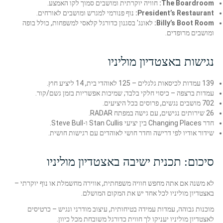
The Boardroom:
חוויה יוקרתית ומושבים סמוך לקו האמצע.
President’s Restaurant:
נוף פנורמי למגרש ומושבים לאורחים.
Billy’s Boot Room:
לאונג' בסגנון כדורגל קלאסי למשפחות, כולל בופה
ומושבים מרופדים.
נגישות באצטדיון מוליניו
139 עמדות לכיסאות גלגלים – 125 לאוהדי בית, 14 ליציע חוץ.
עמדות ברצפה – כיסוי חלקי בלבד; שמיכות אפשריות בזמן גשם/קור.
702 מושבים נגשים, פרוסים בכל היציעים.
26 שירותים נגישים, עם גישה במפתח RADAR.
חדר Changing Places בין יציעי Stan Cullis ו-Steve Bull.
שידור אודיו לפי דרישה וחדר חושי לאוהדים עם רגישות חושית.
סיכום: תכנית ישיבה באצטדיון מוליניו
לא משנה אם אתה מחפש חוויה משפחתית, אווירה מחשמלת או נוף יוקרתי –
באצטדיון מוליניו לכל אחד יש את המקום המושלם.
מוכנות גבוהה, עמדות עמידה בטיחותית, עיצוב מודרני ונגיש – כרטיסים
לאצטדיון מוליניו יעניקו לך חווית כדורגל משובחת מכל כיוון.