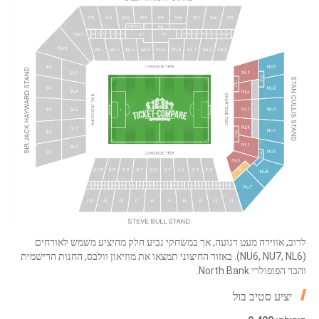
לרוב, אווירה מעט רגועה, אך במשחקי גביע חלק מהיציע משמש לאורחים
(NU6, NU7, NL6). באזור החיצוני תמצאו את מוזיאון וולבס, החנות הרישמית
והבר הפופולרי North Bank.
יציע סטיב בול