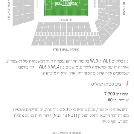
בין בלוקים WL1 ל-WL9 בקומת הקרקע נמצאת אזור המשפחות של האצטדיון,
אווירה רגועה ומתאימה לילדים. מושבים בין WL4 ל-WL6 – קח בחשבון
שמושבים אלה קרובים למנהרות ואולי הראות מופרעת.
יציע סטאן קאליס
קיבולת: 7,700
שורות: כ-60
יציע צפוני דו-קומתי, נבנה מחדש ב-2012 ומכיל מתקנים חדישים ותצפית
מעולה לכר הדשא. בחלק העליון (NU1 עד NU5) ישנה זווית כמעט אנכית
למגרש ונוף לעיר.