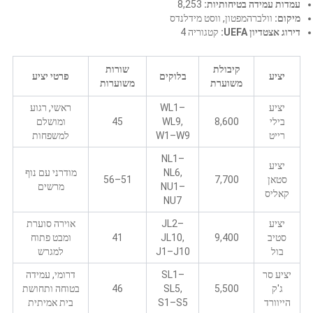
עמדות עמידה בטיחותיות:
8,253
מיקום:
וולברהמפטון, ווסט מידלנדס
דירוג אצטדיון UEFA:
קטגוריה 4
קיבולת
שורות
יציע
בלוקים
פרטי יציע
משוערת
משוערות
יציע
WL1–
ראשי, רגוע
בילי
8,600
WL9,
45
ומושלם
רייט
W1–W9
למשפחות
NL1–
יציע
NL6,
מודרני עם נוף
סטאן
7,700
51–56
NU1–
מרשים
קאליס
NU7
יציע
JL2–
אוירה סוערת
סטיב
9,400
JL10,
41
ומבט פתוח
בול
J1–J10
למגרש
יציע סר
SL1–
דרומי, עמידה
ג'ק
5,500
SL5,
46
בטוחה ותחושת
הייוורד
S1–S5
בית אמיתית