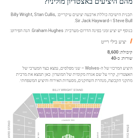
מהם היציעים באצטדיון מוליניו?
תכנית הישיבה כוללת ארבעה יציעים עיקריים: Billy Wright, Stan Cullis,
Steve Bull ו-Sir Jack Hayward.
בנוסף יש יציע זמני בפינה הדרום-מערבית: Graham Hughes. הנה הפירוט:
יציע בילי רייט
קיבולת: 8,600
שורות: כ-40
היציע המרכזי של ה-Wolves – שני מפלסים, נמצא בצד המערבי של
האצטדיון, קרוי על שם אגדה מקומית של המועדון. כאן תמצא את מרבית
מתקני הקבוצה, מנהרת השחקנים, מסעדות האירוח והיציע המשפחתי.