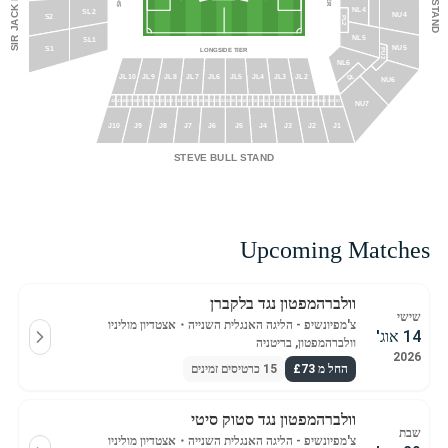
NL4
SL2
NU4
S2
PL2
NL5
SL1
NU5
S1
LONGSIDE TIER
PU2
NL6
JL10
JL9
JL8
JL7
JL6
JL5
JL4
JL3
JL2
QL
NU6
40
39
38
37
36
35
34
33
32
31
30
29
28
27
26
25
24
23
22
20
19
18
17
16
15
14
13
12
10
09
08
07
06
05
04
03
42
41
21
11
02
01
NU7
J10
J9
J8
J7
J6
J5
J4
J3
J2
J1
STEVE BULL STAND
Upcoming Matches
וולברהמפטון נגד בלקברן
שישי
צ'מפיונשיפ - הליגה האנגלית השנייה
・
אצטדיון מוליניו
14 אוג'
וולברהמפטון, בריטניה
2026
החל מ £73
15 כרטיסים זמינים
וולברהמפטון נגד סטוק סיטי
שבת
צ'מפיונשיפ - הליגה האנגלית השנייה
・
אצטדיון מוליניו