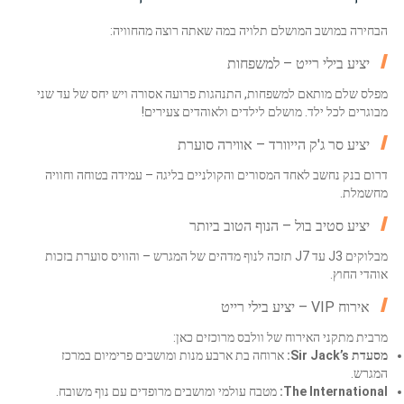
הבחירה במושב המושלם תלויה במה שאתה רוצה מהחוויה:
יציע בילי רייט – למשפחות
מפלס שלם מותאם למשפחות, התנהגות פרועה אסורה ויש יחס של עד שני
מבוגרים לכל ילד. מושלם לילדים ולאוהדים צעירים!
יציע סר ג'ק הייוורד – אווירה סוערת
דרום בנק נחשב לאחד המסורים והקולניים בליגה – עמידה בטוחה וחוויה
מחשמלת.
יציע סטיב בול – הנוף הטוב ביותר
מבלוקים J3 עד J7 תזכה לנוף מדהים של המגרש – והוויס סוערת בזכות
אוהדי החוץ.
אירוח VIP – יציע בילי רייט
מרבית מתקני האירוח של וולבס מרוכזים כאן:
מסעדת Sir Jack’s:
ארוחה בת ארבע מנות ומושבים פרימיום במרכז
המגרש.
The International:
מטבח עולמי ומושבים מרופדים עם נוף משובח.