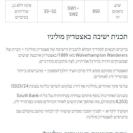
יציע
פינה ללא גג,
SW1–
גראהם
850
32–33
שירותים
SW2
יוז
בסיסיים
תכנית ישיבה באצטדיון מוליניו
ברוכים הבאים למדריך המלא לתכנית הישיבה של אצטדיון מוליניו – הבית של
Wolverhampton Wanderers מאז 1889! באצטדיון ארבעה יציעים
שמעניקים חווית כדורגל אמיתית, לצד מתקנים מודרניים.
האצטדיון ממוקם ממש ליד מרכז העיר וולברהמפטון – מהנגישים ביותר
בפרמייר ליג לאוהדים.
על פי סקר אוהדים, מוליניו אף דורג במקום השישי בליגה בעונת 2023/24!
בשנים האחרונות נוסף מתחם עמידה בטיחותית על כל ה-South Bank
(8,253 מקומות), מה שהופך את היציע לאחד הגדולים מסוגו בפרמייר ליג.
המשיך לקרוא – לפניך הסבר מפורט שיעזור לך לבחור מושב מושלם עם
כרטיסים לאצטדיון מוליניו.