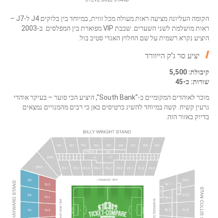
הקומה העליונה מציעה ראות מעולה מכל זווית, במיוחד בין בלוקים J4 ל-J7 –
ראות מושלמת לשני השערים. שכבת VIP מפוארת בין המפלסים. ב-2003
היציע נקרא רשמית על שם החלוץ האגדי סטיב בול.
יציע סר ג'ק הייוורד
קיבולת: 5,500
שורות: כ-45
מוכר לאוהדים המקומיים כ-“South Bank”, היציע הכי סוער – בעיקר אוהדי
גרעין קשיח. קשה במיוחד להשיג כרטיסים כאן כי רבים מהמנויים נמצאים
בדיוק באזור הזה.