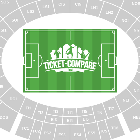
SOS
NO
CIS
CIN
LS1
LN1
LS2
LN2
SOI
NOI
SI1
NI7
I6
NI1
DOI
NEI
TI1
TI7
TI5
TI3
TI4
TI6
TI2
NE
DOS
EI5
EI3
EI4
TC6
TC1
TC2
TC5
ES2
ES5
ES3
ES4