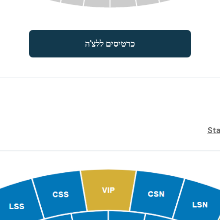
כרטיסים ללצ'ה