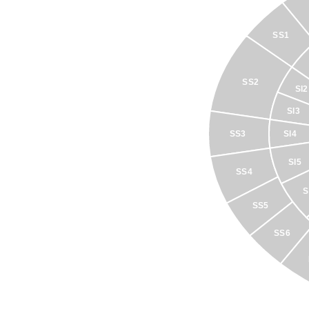
SS1
SS2
SI2
SI3
SS3
SI4
SI5
SS4
S
SS5
SS6