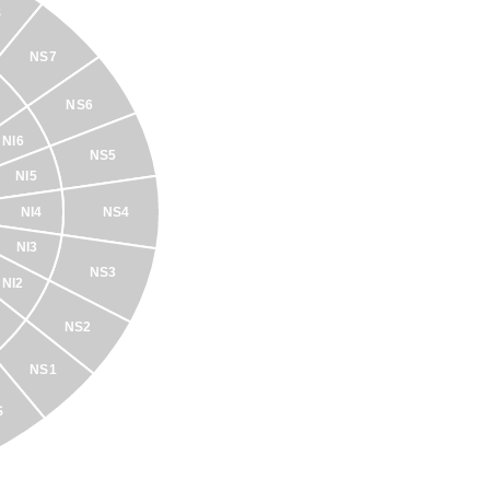
S
NS7
NS6
NI6
NS5
NI5
NI4
NS4
NI3
NS3
NI2
NS2
NS1
S