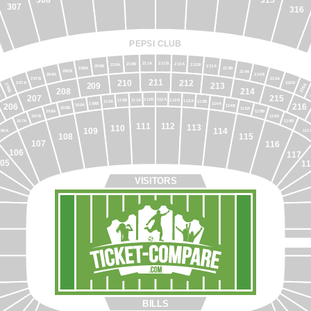
308
315
307
316
6
PEPSI CLUB
211A
211B
210B
212A
210A
212B
209B
213A
209A
213B
208B
214A
208A
214B
215A
207B
211
210
212
207A
215B
209
213
216A
206B
208
214
A
207
215
111B
112A
111A
112B
110B
113A
110A
113B
109B
114A
206
216
109A
114B
108B
115A
108A
115B
116A
107B
116B
107A
111
112
113
110
114
109
106A
117
115
108
107
116
106
117
05
11
VISITORS
BILLS