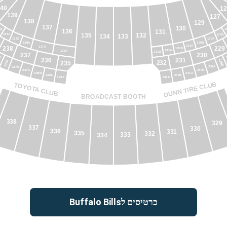
140
1
139
127
138
129
137
130
1
9B
136
131
135
132
139A
127B
134
133
138B
129A
138A
129B
130A
229
238
137A
130B
131A
136A
131B
230
237
B
236
231
229B
238A
232
235
230A
237B
237A
230B
236B
231A
236A
231B
235A
232A
DUNN TIRE CLUB
TOYOTA CLUB
BROADCAST BOOTH
9
338
329
337
330
336
331
335
332
333
334
כרטיסים לBuffalo Bills