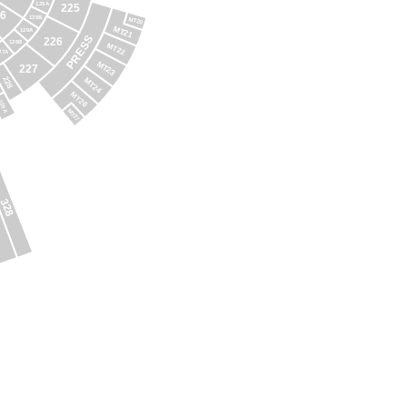
125A
225
26
125B
MT20
MT21
126A
PRESS
226
126B
MT22
27A
MT23
227
228
MT24
MT26
229A
MT27
328