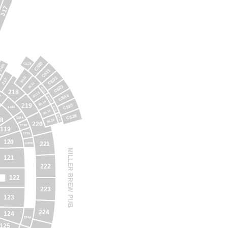
317
CS20
CS19
216B
CS21
BL11
CS22
217
BL12
CS23
BLT13
218
BL13
CS24
A
BLT14
BL14
219
CS25
BLT15
118A
BL15
CS26
BLT16
119A
8
BL16
220
119B
119
120A
120
221
120B
MILLER BREW PUB
121
222
122
223
123
224
124
124A
125