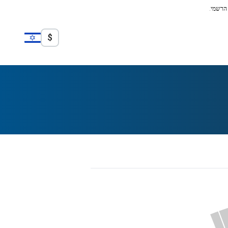
 הרשמי.
$