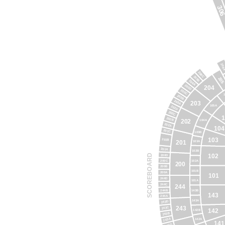
30
206
206C
205B
205
204A
203D
204
203C
203B
203A
203
105A
202D
202C
1
202B
104A
202
202A
104
201C
103B
103
201B
201
103A
201A
102B
SCOREBOARD
102
200D
102A
200C
200
200B
101B
200A
101
244D
101A
244C
244
244B
143B
143
244A
143A
243D
243
243C
142
142B
243B
243A
142A
141