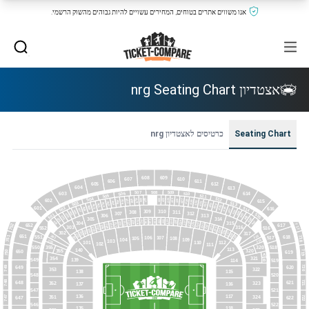
אנו משווים אתרים בטוחים, המחירים עשויים להיות גבוהים מהשוק הרשמי.
אצטדיון nrg Seating Chart
Seating Chart
כרטיסים לאצטדיון nrg
608
609
607
610
606
611
605
612
604
613
508
507
509
614
603
506
510
505
511
504
512
421
423
422
420
424
419
425
418
426
602
417
427
615
416
428
415
429
414
430
503
513
431
413
432
412
433
411
434
410
409
435
601
502
514
408
436
616
407
437
309
310
406
438
308
311
405
439
307
312
501
515
404
440
306
313
403
441
402
305
314
442
221
219
222
218
220
223
217
224
216
225
215
401
443
226
214
227
213
304
315
228
212
229
211
230
210
717
752
617
652
231
209
208
232
316
303
233
207
516
552
234
206
235
205
236
204
302
203
237
317
238
202
651
301
318
618
751
551
718
201
239
517
106
107
105
108
104
109
319
356
103
101
110
112
102
111
320
518
550
355
113
140
355
320
719
750
650
619
A
354
321
549
139
114
B
519
720
749
649
620
353
322
138
115
548
520
748
721
648
621
352
323
137
116
547
521
136
117
747
722
351
324
647
622
546
522
135
118