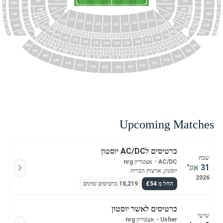
350
325
723
746
646
623
545
523
134
119
A
326
349
B
724
745
645
624
348
327
120
133
348
327
544
524
131
122
121
132
130
328
123
347
124
744
129
725
128
125
250
288
127
543
126
525
329
346
251
644
625
287
286
252
345
330
253
285
254
284
255
283
542
726
256
526
282
743
344
331
257
281
258
280
643
626
259
279
260
278
261
277
343
332
494
262
450
276
263
275
264
274
265
273
266
267
272
268
269
270
271
493
451
342
333
492
452
527
541
341
334
491
453
490
454
340
335
489
455
339
336
338
337
488
456
540
528
457
487
642
627
486
458
485
459
484
460
539
461
483
529
482
462
463
481
480
464
479
465
641
628
478
466
477
467
476
468
475
469
538
474
470
473
530
472
471
537
531
640
532
536
629
533
535
534
630
639
631
638
637
632
633
636
635
634
861
883
862
882
863
881
864
880
865
879
866
878
867
877
868
876
869
875
870
874
871
873
872
Upcoming Matches
כרטיסים לAC/DC יוסטון
שבת
AC/DC
・
אצטדיון nrg
31 אוג'
יוסטון, ארצות הברית
2026
החל מ £54
18,219 כרטיסים זמינים
כרטיסים לאשר יוסטון
שישי
Usher
・
אצטדיון nrg