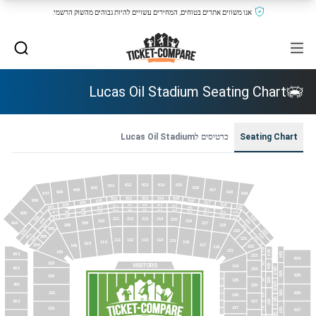
אנו משווים אתרים בטוחים, המחירים עשויים להיות גבוהים מהשוק הרשמי.
Lucas Oil Stadium Seating Chart
Seating Chart
כרטיסים לLucas Oil Stadium
612
613
614
615
611
616
610
609
617
608
618
607
619
512
513
514
515
511
516
510
606
517
09
4
518
508
412
413
414
411
415
519
507
410
416
409
417
312
313
314
311
315
408
418
316
310
407
419
605
317
309
318
308
520
506
307
319
211
213
212
214
215
406
420
216
210
604
209
217
208
218
320
306
206
522
504
220
422
404
205
322
304
221
111
113
112
114
115
110
116
109
204
117
108
222
118
323
121
423
105
524
403
223
624
324
103
424
VISITORS
124
QB A
402
224
525
FS25A
625
102
425
325
125
FS25B
QB B
401
225
FS26A
526
626
101
326
126
FS26B
QB C
427
453
227
FS27A
127
327
153
527
627
FS27B