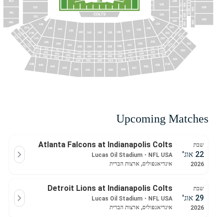
QB D
228
452
FS28
428
128
328
152
628
FS29
528
QB E
229
451
429
COLTS
129
329
151
629
230
529
450
430
132
148
330
231
249
145
135
144
136
143
137
138
142
141
139
140
331
3
248
232
431
449
49
5
31
49
5
233
247
333
3
47
235
245
244
236
631
433
447
237
243
5
33
238
241
239
240
242
47
334
3
46
5
3
335
45
3
336
44
632
446
434
3
337
43
445
435
338
3
41
3
40
33
9
3
42
444
436
5
534
443
437
46
5
535
45
438
441
440
439
442
5
536
44
5
537
43
633
538
5
42
5
41
540
539
634
646
645
635
644
636
643
637
638
642
641
640
639
Upcoming Matches
Atlanta Falcons at Indianapolis Colts
שבת
22 אוג'
Lucas Oil Stadium
・
NFL USA
אינדיאנפוליס, ארצות הברית
2026
Detroit Lions at Indianapolis Colts
שבת
29 אוג'
Lucas Oil Stadium
・
NFL USA
אינדיאנפוליס, ארצות הברית
2026