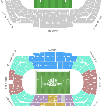
209
131
108
231
208
132
107
101 B
138 B
CORNER NORTE
207
232
133
106
137
136
103
134
135
102
105
104
PREMSA
138
PALCO
101
CORNER SUR
A
A
206S
233
202
237
204
205
235
234
206P
236
203
238
201
200
TRIBUNA