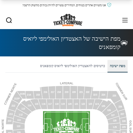
אנו משווים אתרים בטוחים, המחירים עשויים להיות גבוהים מהשוק הרשמי.
מפת הישיבה של האצטדיון האולימפי ליואיס
קומפאניס
מפת ישיבה
כרטיסים להאצטדיון האולימפי ליואיס קומפאניס
LATERAL
CORNER SUR
CORNER NORTE
216
218
219
220
217
221
222
213S
215
223
214
224
225
213P
118
116
124
119
123
117
120
121
115
122
114
212
125
226
113
126
211
227
112
127
111
GOL NORTE
128
210
228
GOL SUR
110
229
129
109
130
230