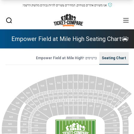
אנו משווים אתרים בטוחים, המחירים עשויים להיות גבוהים מהשוק הרשמי.
Empower Field at Mile High Seating Chart
Seating Chart
כרטיסים לEmpower Field at Mile High
534
533
535
532
536
537
531
530
538
529
539
528
540
441
440
442
439
443
438
444
437
445
436
446
435
447
434
448
433
449
432
450
431
451
541
527
430
452
429
453
428
454
542
335
337
336
338
334
339
427
455
340
333
341
332
426
456
342
331
526
423
457
343
421
330
344
458
420
273
275
271
276
270
277
269
278
268
279
459
267
280
266
281
265
282
329
264
418
345
283
263
284
262
285
346
261
525
417
286
260
287
259
328
122
123
121
124
125
288
258
126
120
289
127
228
257
119
A
289
256
327
B
118
524
254
128
253
229
252
326
251
129
117
523
230
250
VISITORS
325
249
130
116
248
231
247
522
324
115
131
246
245
244
521
323
114
232
132
243
242