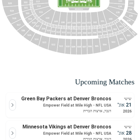
133
113
241
322
520
233
240
112
134
239
321
238
BRONCOS
234
519
237
111
135
320
236
235
235
234
110
518
100
319
233
236
201
101
109
232
102
108
318
107
105
103
106
104
202
231
300
230
203
517
229
204
317
228
301
205
227
206
226
207
225
208
224
209
223
210
222
401
211
220
213
219
214
218
217
215
316
302
402
516
315
303
304
314
405
500
305
313
312
306
311
307
406
308
309
310
407
408
515
501
409
410
411
412
413
502
514
503
513
512
504
511
505
510
506
509
507
508
Upcoming Matches
Green Bay Packers at Denver Broncos
שישי
21 אוג'
Empower Field at Mile High
・
NFL USA
דנבר, ארצות הברית
2026
Minnesota Vikings at Denver Broncos
שישי
28 אוג'
Empower Field at Mile High
・
NFL USA
דנבר, ארצות הברית
2026