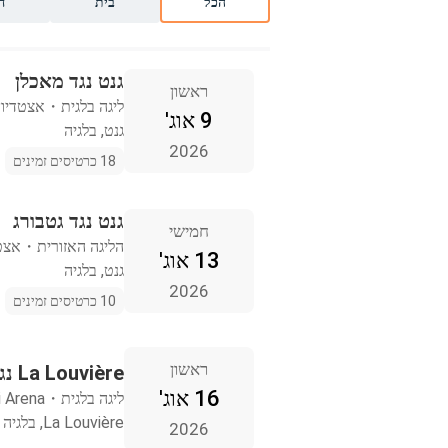
הכל
בית
ח
גנט נגד מאכלן
ראשון
ליגה בלגית
・
אצטדיון
9 אוג'
גנט, בלגיה
2026
18 כרטיסים זמינים
גנט נגד גטבורג
חמישי
הליגה האזורית
・
אצטד
13 אוג'
גנט, בלגיה
2026
10 כרטיסים זמינים
ראשון
La Louvière נגד גנט
16 אוג'
ליגה בלגית
・
i Arena
La Louvière, בלגיה
2026