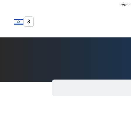
 הרשמי.
$