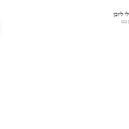
 ליובן
 גנט
ז'
 גנט
נט
יאן בריידל