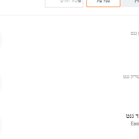
וץ
בכל עת
 גנט
יון גנט
Eas