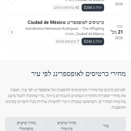
Ciudad de México, מקסיקו
2026
החל מ $206
42 כרטיסים זמינים
כרטיסים לאופספרינג Ciudad de México
שבת
Autodromo Hermanos Rodriguez
・
The Offspring
21 נוב'
Ciudad de México, מקסיקו
2026
החל מ $242
7 כרטיסים זמינים
מחירי כרטיסים לאופספרינג לפי עיר
לפניכם סיכום של מחירי הכרטיסים להופעות של אופספרינג לפי עיר, המציג
את מחירי המכירה החוזרת הנמוכים והגבוהים ביותר, כדי שתוכלו לקבל מושג
על טווח המחירים. השתמשו בטבלה זו כדי להשוות עלויות בכל היעדים בסיבוב
ההופעות.
מחיר כרטיס
מחיר כרטיס
עִיר
מינימלי
מקסימלי