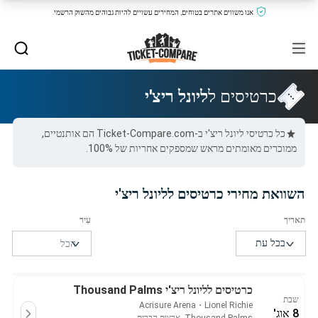
אנו משווים אתרים בטוחים, המחירים עשויים להיות גבוהים מהשוק הרשמי.
כרטיסים ל
ליונל ריצ'י
כל כרטיסי ליונל ריצ'י ב-Ticket-Compare.com הם אותנטיים,
ממוכרים מאומתים מראש שמספקים אחריות של 100%.
השוואת מחירי כרטיסים לליונל ריצ'י
כרטיסים לליונל ריצ'י Thousand Palms
שבת
Acrisure Arena
・
Lionel Richie
8 אוג'