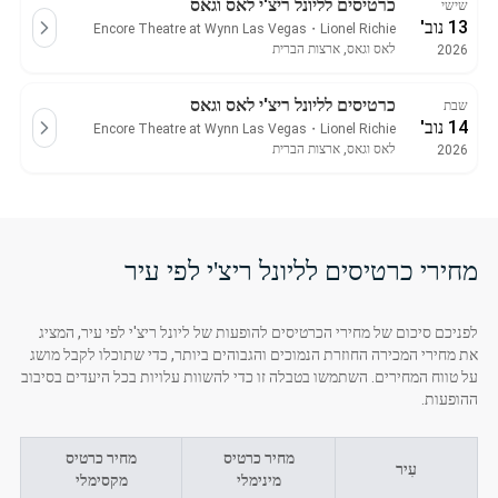
כרטיסים לליונל ריצ'י לאס וגאס
שישי
13 נוב'
Encore Theatre at Wynn Las Vegas
・
Lionel Richie
לאס וגאס, ארצות הברית
2026
כרטיסים לליונל ריצ'י לאס וגאס
שבת
14 נוב'
Encore Theatre at Wynn Las Vegas
・
Lionel Richie
לאס וגאס, ארצות הברית
2026
מחירי כרטיסים לליונל ריצ'י לפי עיר
לפניכם סיכום של מחירי הכרטיסים להופעות של ליונל ריצ'י לפי עיר, המציג
את מחירי המכירה החוזרת הנמוכים והגבוהים ביותר, כדי שתוכלו לקבל מושג
על טווח המחירים. השתמשו בטבלה זו כדי להשוות עלויות בכל היעדים בסיבוב
ההופעות.
מחיר כרטיס
מחיר כרטיס
עִיר
מינימלי
מקסימלי