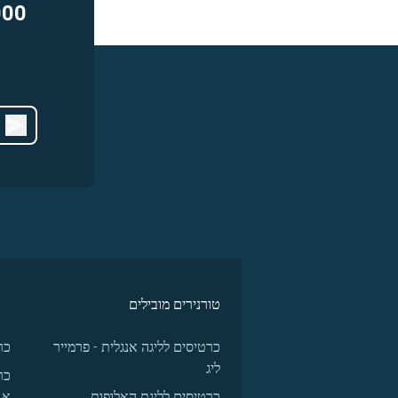
000
טורנירים מובילים
כרטיסים לליגה אנגלית - פרמייר
כר
ליג
כר
כרטיסים לליגת האלופות
א