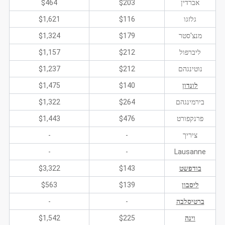
אברדין
$203
$464
גלזגו
$116
$1,621
מנצ'סטר
$179
$1,324
ליברפול
$212
$1,157
נוטינגהם
$212
$1,237
לונדון
$140
$1,475
בירמינגהם
$264
$1,322
פרנקפורט
$476
$1,443
ציריך
-
-
-
-
Lausanne
בודפשט
$143
$3,322
ליסבון
$139
$563
ברטיסלבה
-
-
וינה
$225
$1,542