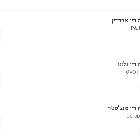
ריו אברדין
P&J
יו גלזגו
OVO H
ריו מנצ'סטר
Co-op