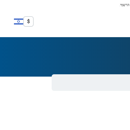
 הרשמי.
$