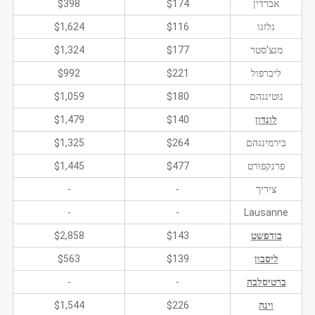
אברדין
$174
$398
גלזגו
$116
$1,624
מנצ'סטר
$177
$1,324
ליברפול
$221
$992
נוטינגהם
$180
$1,059
לונדון
$140
$1,479
בירמינגהם
$264
$1,325
פרנקפורט
$477
$1,445
ציריך
-
-
-
-
Lausanne
בודפשט
$143
$2,858
ליסבון
$139
$563
ברטיסלבה
-
-
וינה
$226
$1,544