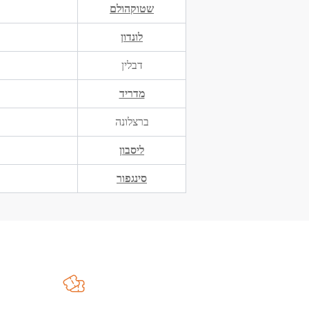
שטוקהולם
לונדון
דבלין
מדריד
ברצלונה
ליסבון
סינגפור