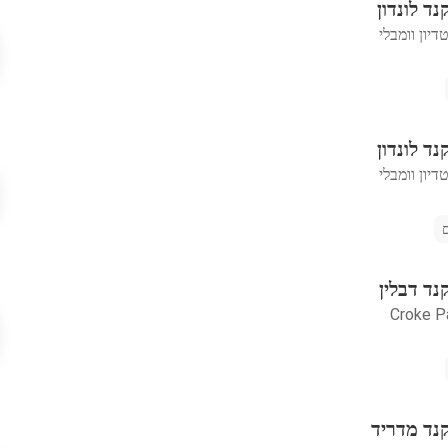
נד לונדון
יון וומבלי
נד לונדון
יון וומבלי
נד דבלין
Croke P
קנד מדריד