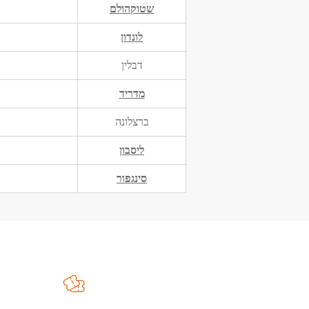
שטוקהולם
לונדון
דבלין
מדריד
ברצלונה
ליסבון
סינגפור