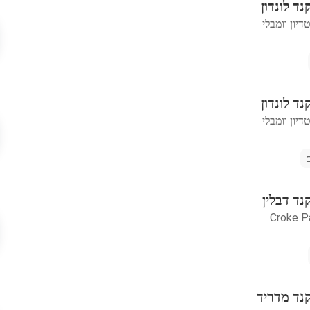
נד לונדון
יון וומבלי
נד לונדון
יון וומבלי
נד דבלין
Croke P
קנד מדריד