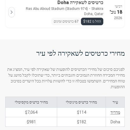
כרטיסים לשאקירה Doha
רביעי
Ras Abu Aboud Stadium (Stadium 974)
・
Shakira
18 נוב'
Doha, Qatar
2026
החל מ $182
67 כרטיסים זמינים
מחירי כרטיסים לשאקירה לפי עיר
לפניכם סיכום של מחירי הכרטיסים להופעות של שאקירה לפי עיר, המציג את
מחירי המכירה החוזרת הנמוכים והגבוהים ביותר, כדי שתוכלו לקבל מושג על
טווח המחירים. השתמשו בטבלה זו כדי להשוות עלויות בכל היעדים בסיבוב
ההופעות.
עִיר
מחיר כרטיס מינימלי
מחיר כרטיס מקסימלי
מדריד
$114
$7,064
$981
$182
Doha