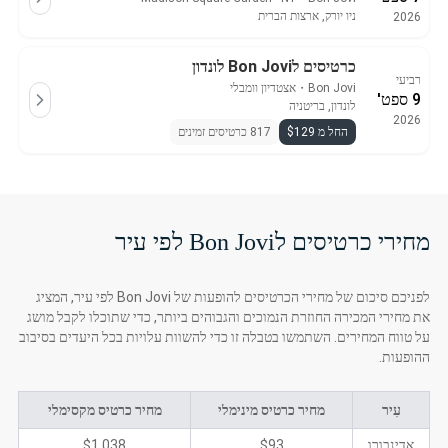
ניו יורק, ארצות הברית
2026
כרטיסים לBon Jovi לונדון
רביעי
Bon Jovi
・
אצטדיון וומבלי
9 ספט'
לונדון, בריטניה
2026
החל מ $129
817 כרטיסים זמינים
מחירי כרטיסים לBon Jovi לפי עיר
לפניכם סיכום של מחירי הכרטיסים להופעות של Bon Jovi לפי עיר, המציג
את מחירי המכירה החוזרת הנמוכים והגבוהים ביותר, כדי שתוכלו לקבל מושג
על טווח המחירים. השתמשו בטבלה זו כדי להשוות עלויות בכל היעדים בסיבוב
ההופעות.
עִיר
מחיר כרטיס מינימלי
מחיר כרטיס מקסימלי
אדינבורו
$93
$1,038