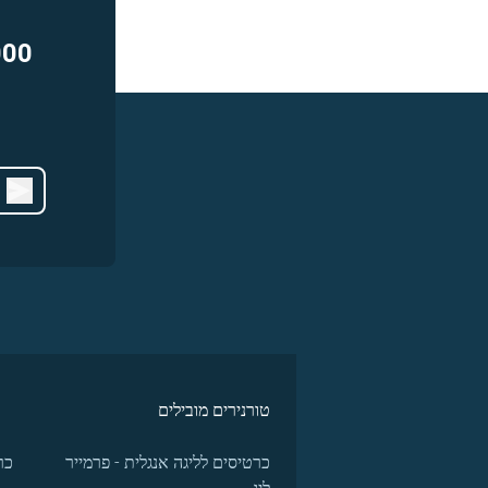
000
טורנירים מובילים
כרטיסים לליגה אנגלית - פרמייר
כר