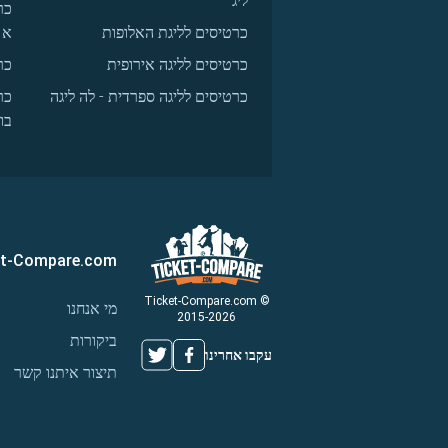
ליג
כר
כרטיסים לליגת האלופות
א
כרטיסים לליגה אירופית
כר
כרטיסים לליגה ספרדית - לה ליגה
כר
בו
et-Compare.com
© Ticket-Compare.com
מי אנחנו
2015-2026
ביקורות
עקבו אחרינו
תיצור איתנו קשר