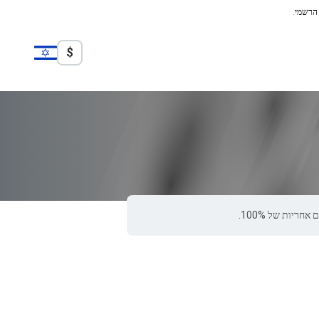
 הרשמי.
$