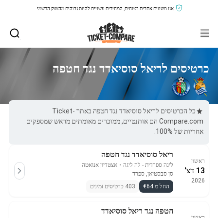
אנו משווים אתרים בטוחים, המחירים עשויים להיות גבוהים מהשוק הרשמי.
כרטיסים לריאל סוסיאדד נגד חטפה
כל הכרטיסים לריאל סוסיאדד נגד חטפה באתר Ticket-
Compare.com הם אותנטיים, ממוכרים מאומתים מראש שמספקים
אחריות של 100%.
ריאל סוסיאדד נגד חטפה
ראשון
ליגה ספרדית - לה ליגה
・
אצטדיון אנואטה
13 דצ'
סן סבסטיאן, ספרד
2026
החל מ €64
403 כרטיסים זמינים
חטפה נגד ריאל סוסיאדד
ראשון