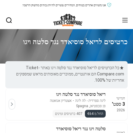
אנו משווים אתרים בטוחים, המחירים עשויים להיות גבוהים מהשוק הרשמי.
כרטיסים לריאל סוסיאדד נגד סלטה ויגו
כל הכרטיסים לריאל סוסיאדד נגד סלטה ויגו באתר Ticket-
Compare.com הם אותנטיים, ממוכרים מאומתים מראש שמספקים
אחריות של 100%.
ריאל סוסיאדד נגד סלטה ויגו
חמישי
ליגה ספרדית - לה ליגה
・
אצטדיון אנואטה
3 ספט'
סן סבסטיאן, Spagna
2026
החל מ €64
407 כרטיסים זמינים
סלטה ויגו נגד ריאל סוסיאדד
ראשון