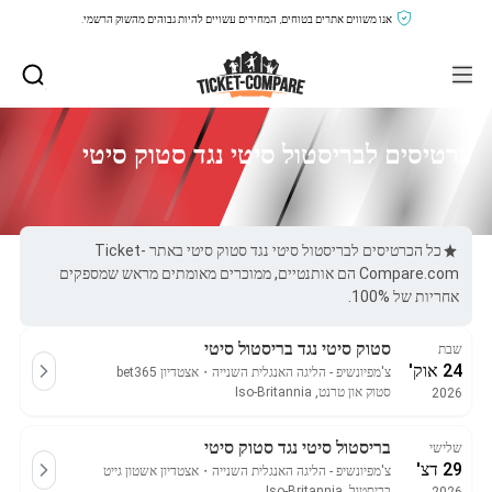
אנו משווים אתרים בטוחים, המחירים עשויים להיות גבוהים מהשוק הרשמי.
כרטיסים לבריסטול סיטי נגד סטוק סיטי
כל הכרטיסים לבריסטול סיטי נגד סטוק סיטי באתר Ticket-
Compare.com הם אותנטיים, ממוכרים מאומתים מראש שמספקים
אחריות של 100%.
סטוק סיטי נגד בריסטול סיטי
שבת
24 אוק'
צ'מפיונשיפ - הליגה האנגלית השנייה
・
אצטדיון bet365
סטוק און טרנט, Iso-Britannia
2026
בריסטול סיטי נגד סטוק סיטי
שלישי
29 דצ'
צ'מפיונשיפ - הליגה האנגלית השנייה
・
אצטדיון אשטון גייט
בריסטול, Iso-Britannia