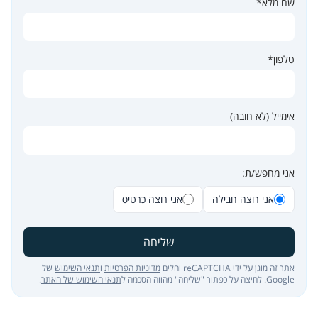
שם מלא*
טלפון*
אימייל (לא חובה)
אני מחפש/ת:
אני רוצה חבילה
אני רוצה כרטיס
שליחה
אתר זה מוגן על ידי reCAPTCHA וחלים
מדיניות הפרטיות
ו
תנאי השימוש
של
Google. לחיצה על כפתור "שליחה" מהווה הסכמה ל
תנאי השימוש של האתר
.