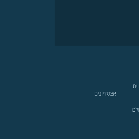
ית
אצטדיונים
לם