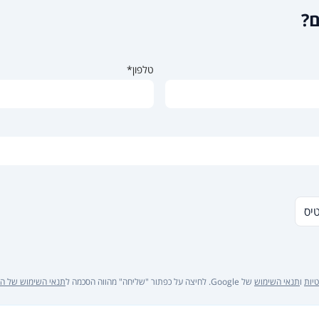
ם?
טלפון*
טיס
יות
ו
תנאי השימוש
של Google. לחיצה על כפתור "שליחה" מהווה הסכמה ל
תנאי השימוש של ה