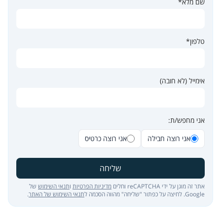
שם מלא*
טלפון*
אימייל (לא חובה)
אני מחפש/ת:
אני רוצה חבילה
אני רוצה כרטיס
שליחה
אתר זה מוגן על ידי reCAPTCHA וחלים
מדיניות הפרטיות
ו
תנאי השימוש
של
Google. לחיצה על כפתור "שליחה" מהווה הסכמה ל
תנאי השימוש של האתר
.