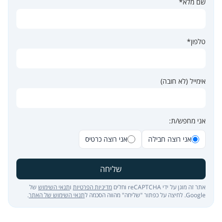
שם מלא*
טלפון*
אימייל (לא חובה)
אני מחפש/ת:
אני רוצה חבילה
אני רוצה כרטיס
שליחה
אתר זה מוגן על ידי reCAPTCHA וחלים
מדיניות הפרטיות
ו
תנאי השימוש
של
Google. לחיצה על כפתור "שליחה" מהווה הסכמה ל
תנאי השימוש של האתר
.