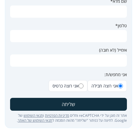
שם מלא*
טלפון*
אימייל (לא חובה)
אני מחפש/ת:
אני רוצה חבילה
אני רוצה כרטיס
שליחה
אתר זה מוגן על ידי reCAPTCHA וחלים
מדיניות הפרטיות
ו
תנאי השימוש
של
Google. לחיצה על כפתור "שליחה" מהווה הסכמה ל
תנאי השימוש של האתר
.