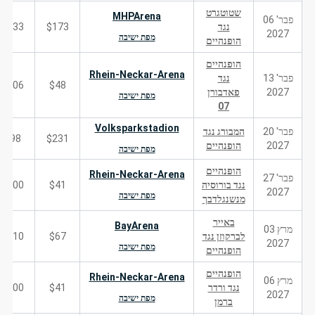
שטוטגרט
MHPArena
פבר' 06
נגד
$173
133
2027
מפת ישיבה
הופנהיים
הופנהיים
Rhein-Neckar-Arena
פבר' 13
נגד
106
$48
2027
פאדבורן
מפת ישיבה
07
Volksparkstadion
פבר' 20
המבורג נגד
98
$231
2027
הופנהיים
מפת ישיבה
הופנהיים
Rhein-Neckar-Arena
פבר' 27
נגד בורוסיה
$41
200
2027
מפת ישיבה
מנשנגלדבך
באייר
BayArena
מרץ 03
לברקוזן נגד
$67
510
2027
מפת ישיבה
הופנהיים
הופנהיים
Rhein-Neckar-Arena
מרץ 06
נגד ורדר
$41
200
2027
מפת ישיבה
ברמן