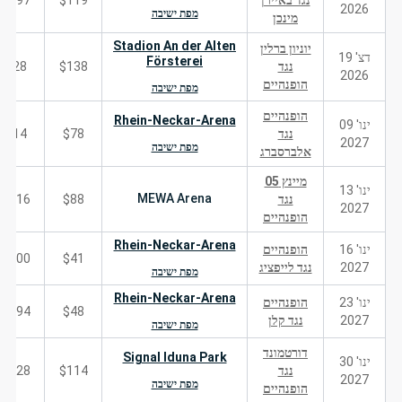
נגד באיירן
$119
197
2026
מפת ישיבה
מינכן
Stadion An der Alten
יוניון ברלין
דצ' 19
Försterei
נגד
$138
28
2026
הופנהיים
מפת ישיבה
הופנהיים
Rhein-Neckar-Arena
ינו' 09
נגד
$78
14
2027
מפת ישיבה
אלברסברג
מיינץ 05
ינו' 13
MEWA Arena
נגד
$88
216
2027
הופנהיים
Rhein-Neckar-Arena
ינו' 16
הופנהיים
200
$41
2027
נגד לייפציג
מפת ישיבה
Rhein-Neckar-Arena
ינו' 23
הופנהיים
194
$48
2027
נגד קלן
מפת ישיבה
דורטמונד
Signal Iduna Park
ינו' 30
נגד
$114
828
2027
מפת ישיבה
הופנהיים