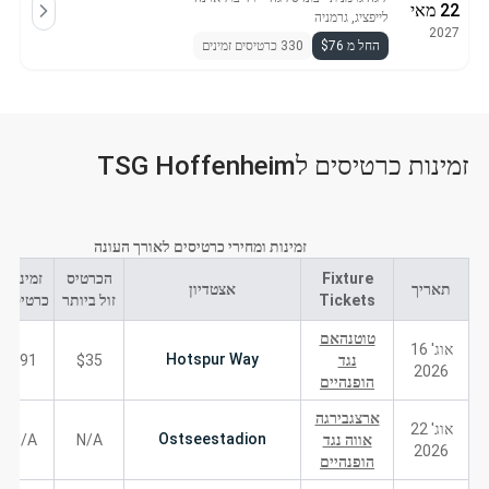
22 מאי
לייפציג, גרמניה
2027
החל מ $76
330 כרטיסים זמינים
זמינות כרטיסים לTSG Hoffenheim
זמינות ומחירי כרטיסים לאורך העונה
Fixture
הכרטיס
זמינות
תאריך
אצטדיון
Tickets
זול ביותר
כרטיסים
טוטנהאם
אוג' 16
Hotspur Way
נגד
$35
491
2026
הופנהיים
ארצגבירגה
אוג' 22
Ostseestadion
אווה נגד
N/A
N/A
2026
הופנהיים