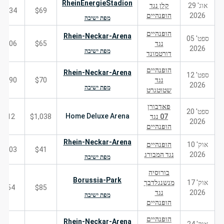
RheinEnergieStadion
אוג' 29
קלן נגד
234
$69
2026
הופנהיים
מפת ישיבה
הופנהיים
Rhein-Neckar-Arena
ספט' 05
נגד
$65
206
2026
מפת ישיבה
דורטמונד
הופנהיים
Rhein-Neckar-Arena
ספט' 12
נגד
$70
190
2026
מפת ישיבה
שטוטגרט
פאדבורן
ספט' 20
Home Deluxe Arena
07 נגד
$1,038
12
2026
הופנהיים
Rhein-Neckar-Arena
אוק' 10
הופנהיים
203
$41
2026
נגד המבורג
מפת ישיבה
בורוסיה
Borussia-Park
אוק' 17
מנשנגלדבך
54
$85
2026
נגד
מפת ישיבה
הופנהיים
הופנהיים
Rhein-Neckar-Arena