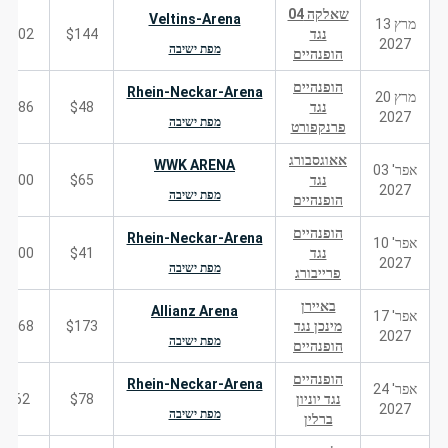
שאלקה 04
Veltins-Arena
מרץ 13
נגד
$144
102
2027
מפת ישיבה
הופנהיים
הופנהיים
Rhein-Neckar-Arena
מרץ 20
נגד
$48
186
2027
מפת ישיבה
פרנקפורט
אאוגסבורג
WWK ARENA
אפר' 03
נגד
$65
200
2027
מפת ישיבה
הופנהיים
הופנהיים
Rhein-Neckar-Arena
אפר' 10
נגד
$41
200
2027
מפת ישיבה
פרייבורג
באיירן
Allianz Arena
אפר' 17
מינכן נגד
$173
668
2027
מפת ישיבה
הופנהיים
הופנהיים
Rhein-Neckar-Arena
אפר' 24
נגד יוניון
$78
62
2027
מפת ישיבה
ברלין