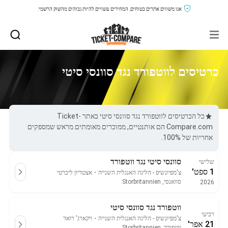
אנו משווים אתרים בטוחים, המחירים עשויים להיות גבוהים מהשוק הרשמי.
כרטיסים לווטפורד נגד סוונסי סיטי
כל הכרטיסים לווטפורד נגד סוונסי סיטי באתר Ticket-
Compare.com הם אותנטיים, ממוכרים מאומתים מראש שמספקים
אחריות של 100%.
סוונסי סיטי נגד ווטפורד
שלישי
1 ספט'
צ'מפיונשיפ - הליגה האנגלית השנייה
・
אצטדיון ליברטי
סוואנסי, Storbritannien
2026
ווטפורד נגד סוונסי סיטי
רביעי
צ'מפיונשיפ - הליגה האנגלית השנייה
・
ויקארג' רואד
21 אפר'
ווטפורד, Storbritannien