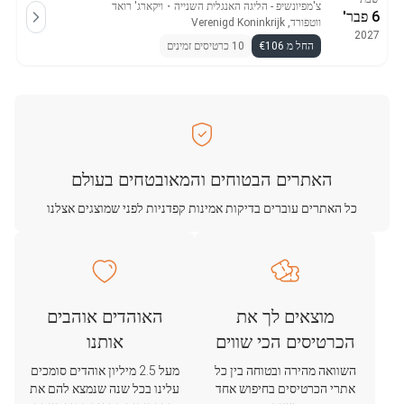
צ'מפיונשיפ - הליגה האנגלית השנייה
・
ויקארג' רואד
6 פבר'
ווטפורד, Verenigd Koninkrijk
2027
החל מ €106
10 כרטיסים זמינים
האתרים הבטוחים והמאובטחים בעולם
כל האתרים עוברים בדיקות אמינות קפדניות לפני שמוצגים אצלנו
מוצאים לך את
האוהדים אוהבים
הכרטיסים הכי שווים
אותנו
השוואה מהירה ובטוחה בין כל
מעל 2.5 מיליון אוהדים סומכים
אתרי הכרטיסים בחיפוש אחד
עלינו בכל שנה שנמצא להם את