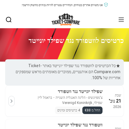
אנו משווים אתרים בטוחים, המחירים עשויים להיות גבוהים מהשוק הרשמי.
כרטיסים לווטפורד נגד שפילד יונייטד
כל הכרטיסים לווטפורד נגד שפילד יונייטד באתר Ticket-
Compare.com הם אותנטיים, ממוכרים מאומתים מראש שמספקים
אחריות של 100%.
שפילד יונייטד נגד ווטפורד
שבת
צ'מפיונשיפ - הליגה האנגלית השנייה
・
בראמל ליין
21 נוב'
שפילד, Verenigd Koninkrijk
2026
החל מ €88
4 כרטיסים זמינים
ווטפורד נגד שפילד יונייטד
שבת