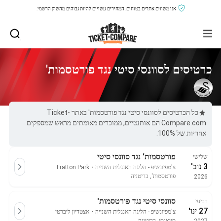
אנו משווים אתרים בטוחים, המחירים עשויים להיות גבוהים מהשוק הרשמי.
כרטיסים לסוונסי סיטי נגד פורטסמות'
כל הכרטיסים לסוונסי סיטי נגד פורטסמות' באתר Ticket-
Compare.com הם אותנטיים, ממוכרים מאומתים מראש שמספקים
אחריות של 100%.
פורטסמות' נגד סוונסי סיטי
שלישי
3 נוב'
צ'מפיונשיפ - הליגה האנגלית השנייה
・
Fratton Park
פורטסמות', בריטניה
2026
סוונסי סיטי נגד פורטסמות'
רביעי
27 ינו'
צ'מפיונשיפ - הליגה האנגלית השנייה
・
אצטדיון ליברטי
סוואנסי, בריטניה