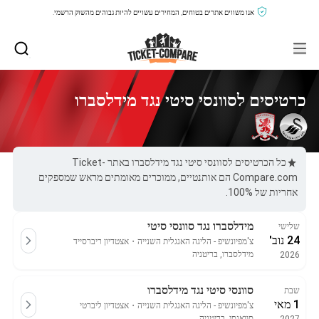
אנו משווים אתרים בטוחים, המחירים עשויים להיות גבוהים מהשוק הרשמי.
כרטיסים לסוונסי סיטי נגד מידלסברו
כל הכרטיסים לסוונסי סיטי נגד מידלסברו באתר Ticket-
Compare.com הם אותנטיים, ממוכרים מאומתים מראש שמספקים
אחריות של 100%.
מידלסברו נגד סוונסי סיטי
שלישי
24 נוב'
צ'מפיונשיפ - הליגה האנגלית השנייה
・
אצטדיון ריברסייד
מידלסברו, בריטניה
2026
סוונסי סיטי נגד מידלסברו
שבת
1 מאי
צ'מפיונשיפ - הליגה האנגלית השנייה
・
אצטדיון ליברטי
סוואנסי, בריטניה