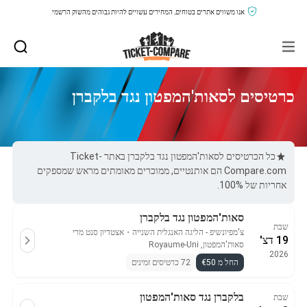
אנו משווים אתרים בטוחים, המחירים עשויים להיות גבוהים מהשוק הרשמי.
כרטיסים לסאות'המפטון נגד בלקברן
כל הכרטיסים לסאות'המפטון נגד בלקברן באתר Ticket-
Compare.com הם אותנטיים, ממוכרים מאומתים מראש שמספקים
אחריות של 100%.
סאות'המפטון נגד בלקברן
שבת
צ'מפיונשיפ - הליגה האנגלית השנייה
・
אצטדיון סנט מרי
19 דצ'
סאות'המפטון, Royaume-Uni
2026
החל מ €50
72 כרטיסים זמינים
בלקברן נגד סאות'המפטון
שבת