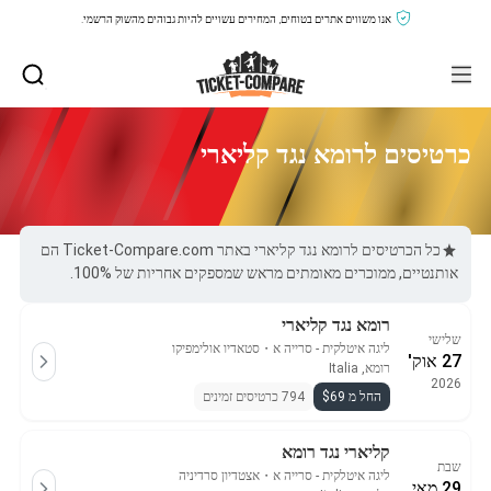
אנו משווים אתרים בטוחים, המחירים עשויים להיות גבוהים מהשוק הרשמי.
כרטיסים לרומא נגד קליארי
כל הכרטיסים לרומא נגד קליארי באתר Ticket-Compare.com הם
אותנטיים, ממוכרים מאומתים מראש שמספקים אחריות של 100%.
רומא נגד קליארי
שלישי
ליגה איטלקית - סרייה א
・
סטאדיו אולימפיקו
27 אוק'
רומא, Italia
2026
החל מ $69
794 כרטיסים זמינים
קליארי נגד רומא
שבת
ליגה איטלקית - סרייה א
・
אצטדיון סרדיניה
29 מאי