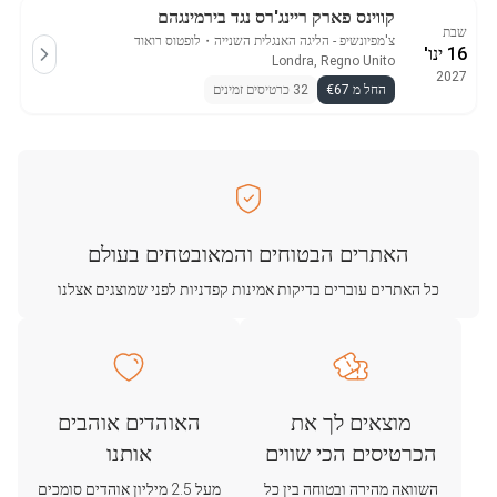
קווינס פארק ריינג'רס נגד בירמינגהם
שבת
צ'מפיונשיפ - הליגה האנגלית השנייה
・
לופטוס רואוד
16 ינו'
Londra, Regno Unito
2027
החל מ €67
32 כרטיסים זמינים
האתרים הבטוחים והמאובטחים בעולם
כל האתרים עוברים בדיקות אמינות קפדניות לפני שמוצגים אצלנו
מוצאים לך את
האוהדים אוהבים
הכרטיסים הכי שווים
אותנו
השוואה מהירה ובטוחה בין כל
מעל 2.5 מיליון אוהדים סומכים