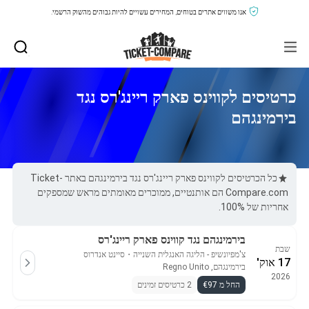
אנו משווים אתרים בטוחים, המחירים עשויים להיות גבוהים מהשוק הרשמי.
כרטיסים לקווינס פארק ריינג'רס נגד
בירמינגהם
כל הכרטיסים לקווינס פארק ריינג'רס נגד בירמינגהם באתר Ticket-
Compare.com הם אותנטיים, ממוכרים מאומתים מראש שמספקים
אחריות של 100%.
בירמינגהם נגד קווינס פארק ריינג'רס
שבת
צ'מפיונשיפ - הליגה האנגלית השנייה
・
סיינט אנדרוס
17 אוק'
בירמינגהם, Regno Unito
2026
החל מ €97
2 כרטיסים זמינים