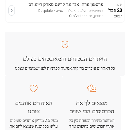
פרסטון נורת' אנד נגד קווינס פארק ריינג'רס
שבת
20 פבר'
צ'מפיונשיפ - הליגה האנגלית השנייה
・
Deepdale
פרסטון, Großbritannien
2027
האתרים הבטוחים והמאובטחים בעולם
כל האתרים עוברים בדיקות אמינות קפדניות לפני שמוצגים אצלנו
מוצאים לך את
האוהדים אוהבים
הכרטיסים הכי שווים
אותנו
השוואה מהירה ובטוחה בין כל
מעל 2.5 מיליון אוהדים סומכים
אתרי הכרטיסים בחיפוש אחד
עלינו בכל שנה שנמצא להם את