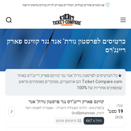
אנו משווים אתרים בטוחים, המחירים עשויים להיות גבוהים מהשוק הרשמי.
כרטיסים לפרסטון נורת' אנד נגד קווינס פארק
ריינג'רס
כל הכרטיסים לפרסטון נורת' אנד נגד קווינס פארק ריינג'רס באתר
Ticket-Compare.com הם אותנטיים, ממוכרים מאומתים מראש
שמספקים אחריות של 100%.
קווינס פארק ריינג'רס נגד פרסטון נורת' אנד
שבת
צ'מפיונשיפ - הליגה האנגלית השנייה
・
אצטדיון לופטוס רואד
19 ספט'
לונדון, Großbritannien
2026
החל מ €67
32 כרטיסים זמינים