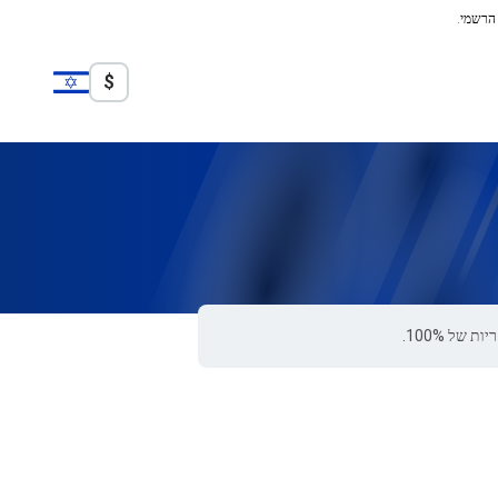
 הרשמי.
$