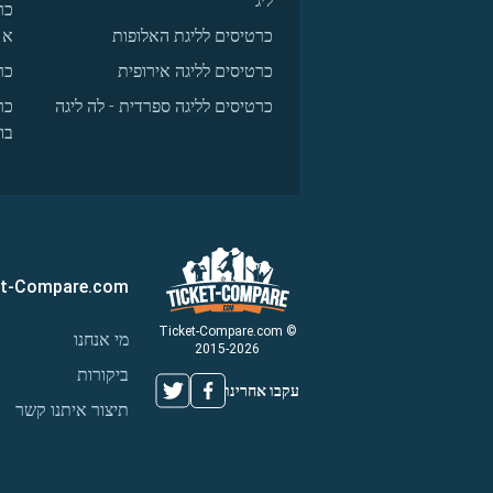
ליג
כר
כרטיסים לליגת האלופות
א
כרטיסים לליגה אירופית
כר
כרטיסים לליגה ספרדית - לה ליגה
כר
בו
et-Compare.com
© Ticket-Compare.com
מי אנחנו
2015-2026
ביקורות
עקבו אחרינו
תיצור איתנו קשר