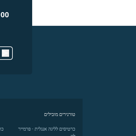
000
טורנירים מובילים
כרטיסים לליגה אנגלית - פרמייר
כר