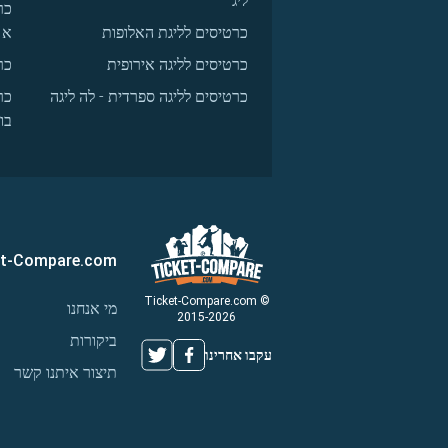
ליג
כר
כרטיסים לליגת האלופות
א
כרטיסים לליגה אירופית
כר
כרטיסים לליגה ספרדית - לה ליגה
כר
בו
et-Compare.com
© Ticket-Compare.com
מי אנחנו
2015-2026
ביקורות
עקבו אחרינו
תיצור איתנו קשר