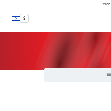
 הרשמי.
$