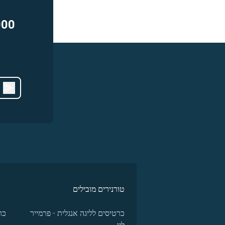
000
טורנירים מובילים
כרטיסים לליגה אנגלית - פרמייר
כר