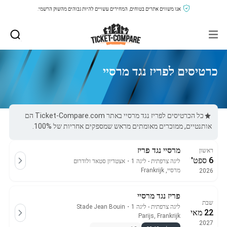
אנו משווים אתרים בטוחים, המחירים עשויים להיות גבוהים מהשוק הרשמי.
כרטיסים לפריז נגד מרסיי
כל הכרטיסים לפריז נגד מרסיי באתר Ticket-Compare.com הם
אותנטיים, ממוכרים מאומתים מראש שמספקים אחריות של 100%.
מרסיי נגד פריז
ראשון
6 ספט'
ליגה צרפתית - ליגה 1
・
אצטדיון סטאד ולודרום
מרסיי, Frankrijk
2026
פריז נגד מרסיי
שבת
ליגה צרפתית - ליגה 1
・
Stade Jean Bouin
22 מאי
Parijs, Frankrijk
2027