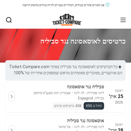
אנו משווים אתרים בטוחים, המחירים עשויים להיות גבוהים מהשוק הרשמי.
כרטיסים לאוסאסונה נגד סביליה
כל הכרטיסים לאוסאסונה נגד סביליה באתר Ticket-Compare.com
הם אותנטיים, ממוכרים מאומתים מראש שמספקים אחריות של 100%.
סביליה נגד אוסאסונה
ראשון
ליגה ספרדית - לה ליגה
・
אצטדיון רמון סאנצ'ס פיחואן
25 אוק'
סביליה, Espagnol
2026
החל מ €55
438 כרטיסים זמינים
אוסאסונה נגד סביליה
ראשון
ליגה ספרדית - לה ליגה
・
אל סדאר
28 פבר'