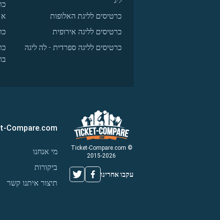
ליג
כר
כרטיסים לליגת האלופות
א
כרטיסים לליגה אירופית
כר
כרטיסים לליגה ספרדית - לה ליגה
כר
בו
et-Compare.com
© Ticket-Compare.com
מי אנחנו
2015-2026
ביקורות
עקבו אחרינו
תיצור איתנו קשר