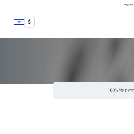
 הרשמי.
$