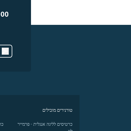
000
טורנירים מובילים
כרטיסים לליגה אנגלית - פרמייר
כר