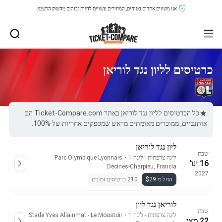
אנו משווים אתרים בטוחים, המחירים עשויים להיות גבוהים מהשוק הרשמי.
כרטיסים לליון נגד לוריאן
כל הכרטיסים לליון נגד לוריאן באתר Ticket-Compare.com הם
אותנטיים, ממוכרים מאומתים מראש שמספקים אחריות של 100%.
ליון נגד לוריאן
שבת
ליגה צרפתית - ליגה 1
・
Parc Olympique Lyonnais
16 ינו'
Décines-Charpieu, Francia
2027
החל מ $29
210 כרטיסים זמינים
לוריאן נגד ליון
שבת
ליגה צרפתית - ליגה 1
・
Stade Yves Allainmat - Le Moustoir
22 מאי