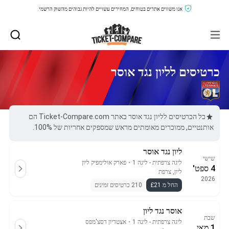
אנו משווים אתרים בטוחים, המחירים עשויים להיות גבוהים מהשוק הרשמי.
כרטיסים לליון נגד אוסר
כל הכרטיסים לליון נגד אוסר באתר Ticket-Compare.com הם
אותנטיים, ממוכרים מאומתים מראש שמספקים אחריות של 100%.
ליון נגד אוסר
שישי
ליגה צרפתית - ליגה 1
・
פארק אולימפיק ליון
4 ספט'
ליון, צרפת
2026
החל מ £21
210 כרטיסים זמינים
אוסר נגד ליון
שבת
ליגה צרפתית - ליגה 1
・
אצטדיון דסצ'מפס
1 מאי