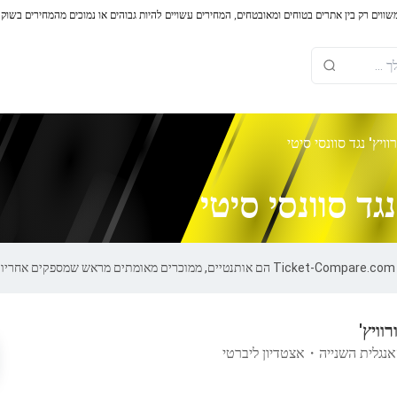
משווים רק בין אתרים בטוחים ומאובטחים, המחירים עשויים להיות גבוהים או נמוכים מהמחירים בשוק
ויץ' נגד סוונסי סיטי
גד סוונסי סיטי
רוויץ'
אנגלית השנייה
・
אצטדיון ליברטי