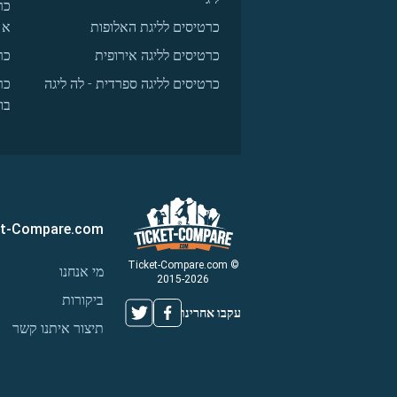
כר
כרטיסים לליגת האלופות
א
כרטיסים לליגה אירופית
כר
כרטיסים לליגה ספרדית - לה ליגה
כר
בו
et-Compare.com
© Ticket-Compare.com
מי אנחנו
2015-2026
ביקורות
עקבו אחרינו
תיצור איתנו קשר