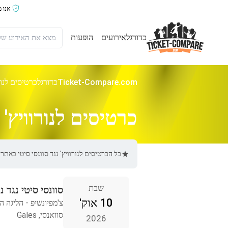
אנו 
כדורגל
אירועים
הופעות
Ticket-Compare.com
כדורגל
כרטיסים לנורו
כרטיסים לנורוויץ' נ
כל הכרטיסים לנורוויץ' נגד סוונסי סיטי באתר Ticket-Compare.com הם אותנטיים, ממוכרים מאומתים מראש שמספקים אחריות של 100%.
שבת
סוונסי סיטי נגד נו
10 אוק'
צ'מפיונשיפ - הליגה ה
סוואנסי, Gales
2026