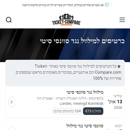
אנו משווים אתרים בטוחים, המחירים עשויים להיות גבוהים מהשוק הרשמי.
כרטיסים למילוול נגד סוונסי סיטי
כל הכרטיסים למילוול נגד סוונסי סיטי באתר Ticket-
Compare.com הם אותנטיים, ממוכרים מאומתים מראש שמספקים
אחריות של 100%.
מילוול נגד סוונסי סיטי
שלישי
צ'מפיונשיפ - הליגה האנגלית השנייה
・
אצטדיון הדן
13 אוק'
Londen, Verenigd Koninkrijk
2026
החל מ €73
104 כרטיסים זמינים
סוונסי סיטי נגד מילוול
רביעי