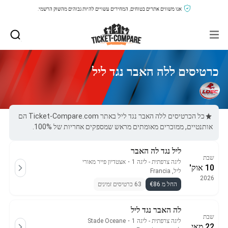
אנו משווים אתרים בטוחים, המחירים עשויים להיות גבוהים מהשוק הרשמי.
כרטיסים ללה האבר נגד ליל
כל הכרטיסים ללה האבר נגד ליל באתר Ticket-Compare.com הם
אותנטיים, ממוכרים מאומתים מראש שמספקים אחריות של 100%.
ליל נגד לה האבר
שבת
ליגה צרפתית - ליגה 1
・
אצטדיון פייר מאורי
10 אוק'
ליל, Francia
2026
החל מ €86
63 כרטיסים זמינים
לה האבר נגד ליל
שבת
ליגה צרפתית - ליגה 1
・
Stade Oceane
22 מאי