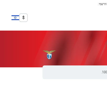
 הרשמי.
$