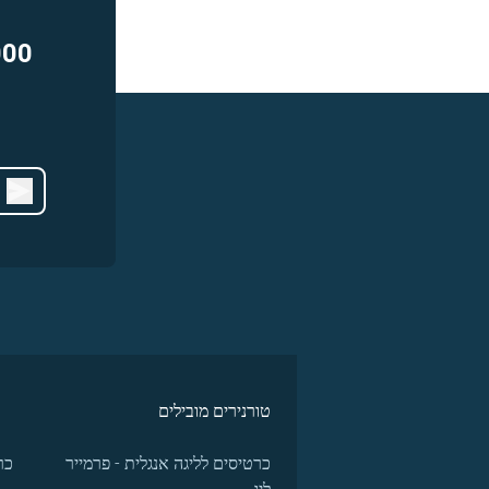
000
טורנירים מובילים
כרטיסים לליגה אנגלית - פרמייר
כר