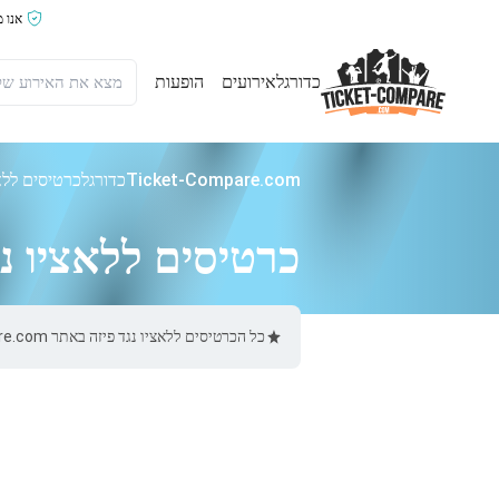
אנו 
כדורגל
אירועים
הופעות
Ticket-Compare.com
כדורגל
כרטיסים ללאצ
כרטיסים ללאציו נג
כל הכרטיסים ללאציו נגד פיזה באתר Ticket-Compare.com הם אותנטיים, ממוכרים מאומתים מראש שמספקים אחריות של 100%.