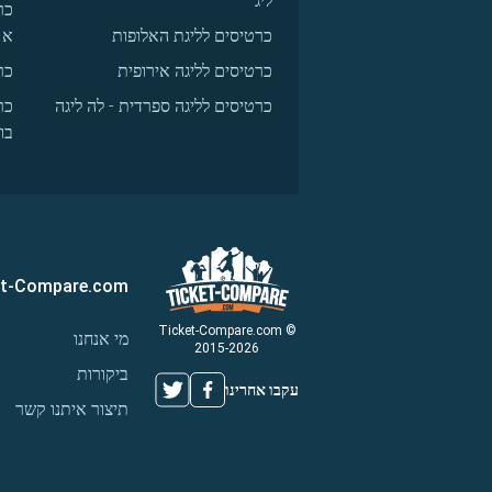
ליג
כר
כרטיסים לליגת האלופות
א
כרטיסים לליגה אירופית
כר
כרטיסים לליגה ספרדית - לה ליגה
כר
בו
et-Compare.com
© Ticket-Compare.com
מי אנחנו
2015-2026
ביקורות
עקבו אחרינו
תיצור איתנו קשר