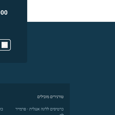
000
טורנירים מובילים
כרטיסים לליגה אנגלית - פרמייר
כר