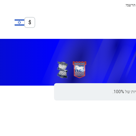
 הרשמי.
$