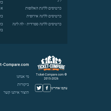
ליג
כר
כרטיסים לליגת האלופות
א
כרטיסים לליגה אירופית
כר
כרטיסים לליגה ספרדית - לה ליגה
כר
בו
et-Compare.com
© Ticket-Compare.com
מי אנחנו
2015-2026
ביקורות
עקבו אחרינו
תיצור איתנו קשר